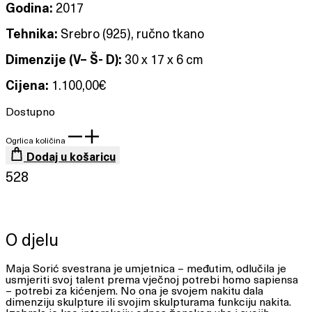
Godina:
2017
Tehnika:
Srebro (925), ručno tkano
Dimenzije (V– Š- D):
30 x 17 x 6 cm
Cijena:
1.100,00
€
Dostupno
Ogrlica količina
Dodaj u košaricu
528
O djelu
Maja Sorić svestrana je umjetnica – međutim, odlučila je
usmjeriti svoj talent prema vječnoj potrebi homo sapiensa
– potrebi za kićenjem. No ona je svojem nakitu dala
dimenziju skulpture ili svojim skulpturama funkciju nakita.