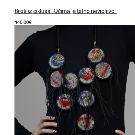
324
Broš iz ciklusa “Očima je bitno nevidljivo”
440,00
€