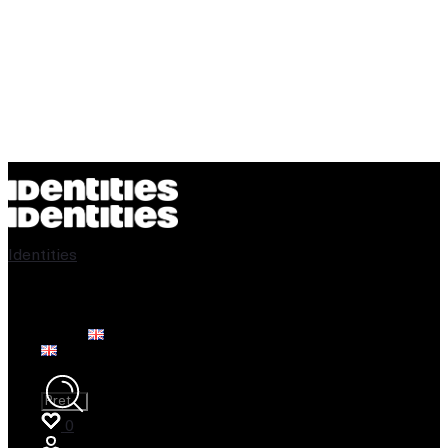
Identities
Handmade Furniture Shop
Search
for:
0