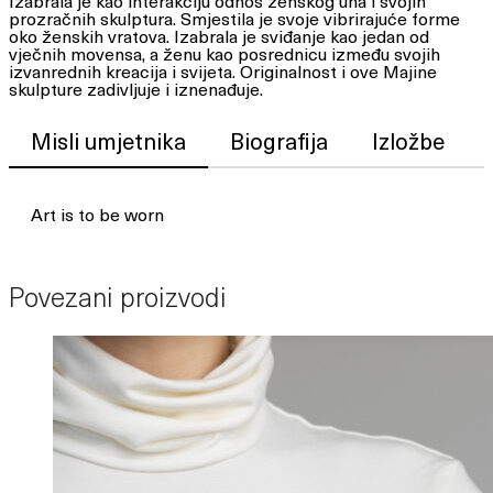
Izabrala je kao interakciju odnos ženskog uha i svojih
prozračnih skulptura. Smjestila je svoje vibrirajuće forme
oko ženskih vratova. Izabrala je sviđanje kao jedan od
vječnih movensa, a ženu kao posrednicu između svojih
izvanrednih kreacija i svijeta. Originalnost i ove Majine
skulpture zadivljuje i iznenađuje.
Misli umjetnika
Biografija
Izložbe
Art is to be worn
Povezani proizvodi