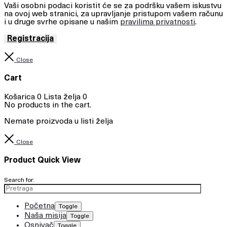
Vaši osobni podaci koristit će se za podršku vašem iskustvu
na ovoj web stranici, za upravljanje pristupom vašem računu
i u druge svrhe opisane u našim
pravilima privatnosti
.
Registracija
Close
Cart
Košarica
0
Lista želja
0
No products in the cart.
Nemate proizvoda u listi želja
Close
Product Quick View
Search for:
Početna
Toggle
Naša misija
Toggle
Osnivač
Toggle