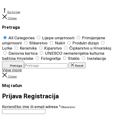
Go to top
Close
Pretraga
All Categories
Lijepe umjetnosti
Primijenjene
umjetnosti
Slikarstvo
Nakit
Produkt dizajn
Lutke
Keramika
Kiparstvo
Čipkarstvo u Hrvatskoj
Darovna kartica
UNESCO nematerijalna kulturna
baština Hrvatske
Fotografija
Staklo
Instalacija
Pretraga
Reset
View more
Close
Moj račun
Prijava
Registracija
Korisničko ime ili email adresa
*
Obavezno