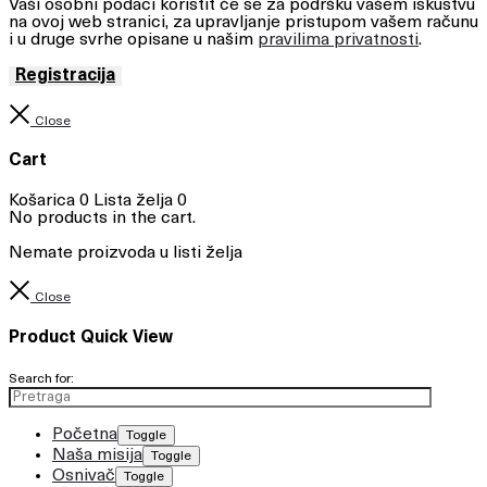
Vaši osobni podaci koristit će se za podršku vašem iskustvu
na ovoj web stranici, za upravljanje pristupom vašem računu
i u druge svrhe opisane u našim
pravilima privatnosti
.
Registracija
Close
Cart
Košarica
0
Lista želja
0
No products in the cart.
Nemate proizvoda u listi želja
Close
Product Quick View
Search for:
Početna
Toggle
Naša misija
Toggle
Osnivač
Toggle