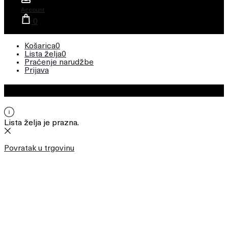
Account
0
Košarica
0
Lista želja
0
Praćenje narudžbe
Prijava
Lista želja
Lista želja je prazna.
Povratak u trgovinu