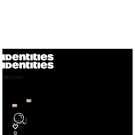
Identities
Handmade Furniture Shop
Search
for:
0