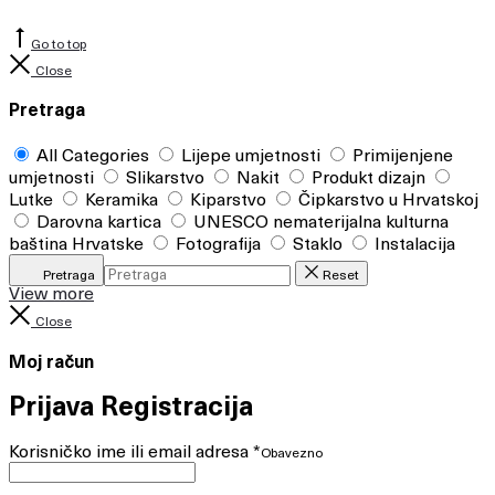
Go to top
Close
Pretraga
All Categories
Lijepe umjetnosti
Primijenjene
umjetnosti
Slikarstvo
Nakit
Produkt dizajn
Lutke
Keramika
Kiparstvo
Čipkarstvo u Hrvatskoj
Darovna kartica
UNESCO nematerijalna kulturna
baština Hrvatske
Fotografija
Staklo
Instalacija
Pretraga
Reset
View more
Close
Moj račun
Prijava
Registracija
Korisničko ime ili email adresa
*
Obavezno