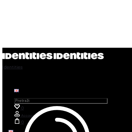
Identities
Handmade Furniture Shop
Search for:
0
Account
0