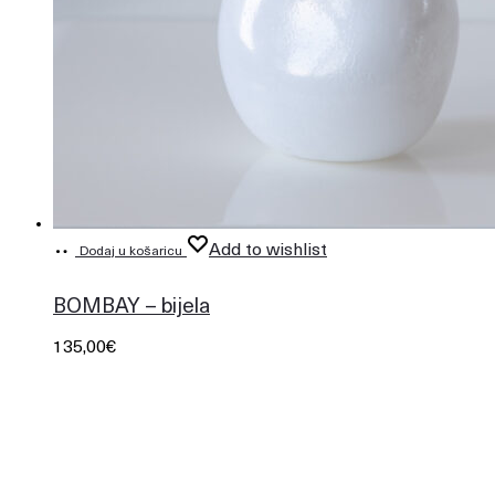
Add to wishlist
Dodaj u košaricu
226
BOMBAY – bijela
135,00
€